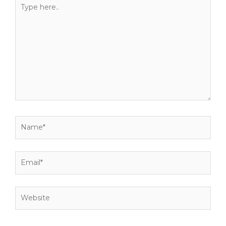
Type
here..
Name*
Email*
Website