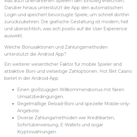
was auch unerfahrenen Spielern den Einstieg erleichtert.
Darüber hinaus unterstützt die App den automatischen
Login und speichert bevorzugte Spiele, um schnell dorthin
zurückzukehren. Die grafische Gestaltung ist modern, hell
und übersichtlich, was sich positiv auf die User Experience
auswirkt.
Welche Bonusaktionen und Zahlungsmethoden
unterstützt die Android App?
Ein weiterer wesentlicher Faktor für mobile Spieler sind
attraktive Boni und vielseitige Zahloptionen. Hot Bet Casino
bietet in der Android-App:
Einen großzügigen Willkommensbonus mit fairen
Umsatzbedingungen.
Regelmäßige Reload-Boni und spezielle Mobile-only-
Angebote.
Diverse Zahlungsmethoden wie Kreditkarten,
Sofortüberweisung, E-Wallets und sogar
Kryptowährungen.