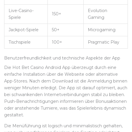
Live-Casino-
Evolution
150+
Spiele
Gaming
Jackpot-Spiele
50+
Microgaming
Tischspiele
100+
Pragmatic Play
Benutzerfreundlichkeit und technische Aspekte der App
Die Hot Bet Casino Android App überzeugt durch eine
einfache Installation über die Webseite oder alternative
App-Stores. Nach dem Download ist die Anmeldung binnen
weniger Minuten erledigt. Die App ist darauf optimiert, auch
bei schwankenden Internetverbindungen stabil zu bleiben.
Push-Benachrichtigungen informieren über Bonusaktionen
oder anstehende Turniere, was das Spielerlebnis dynamisch
gestaltet.
Die Menüführung ist logisch und minimalistisch gehalten,