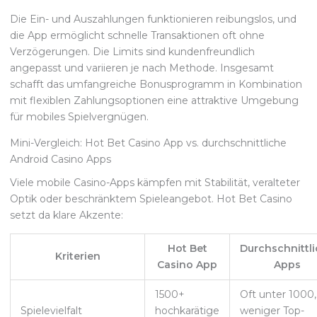
Die Ein- und Auszahlungen funktionieren reibungslos, und
die App ermöglicht schnelle Transaktionen oft ohne
Verzögerungen. Die Limits sind kundenfreundlich
angepasst und variieren je nach Methode. Insgesamt
schafft das umfangreiche Bonusprogramm in Kombination
mit flexiblen Zahlungsoptionen eine attraktive Umgebung
für mobiles Spielvergnügen.
Mini-Vergleich: Hot Bet Casino App vs. durchschnittliche
Android Casino Apps
Viele mobile Casino-Apps kämpfen mit Stabilität, veralteter
Optik oder beschränktem Spieleangebot. Hot Bet Casino
setzt da klare Akzente:
Hot Bet
Durchschnittl
Kriterien
Casino App
Apps
1500+
Oft unter 1000,
Spielevielfalt
hochkarätige
weniger Top-