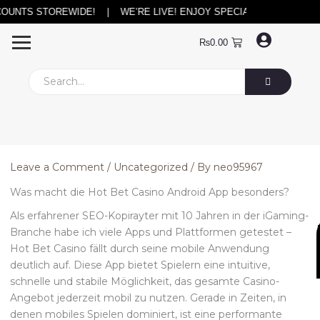
OUNTS STOREWIDE! | WE’RE LIVE! ENJOY SPECIAL LAUNCH DISC
₨
0.00
Leave a Comment
/
Uncategorized
/ By
neo95967
Was macht die Hot Bet Casino Android App besonders?
Als erfahrener SEO-Kopiraуter mit 10 Jahren in der iGaming-
Branche habe ich viele Apps und Plattformen getestet –
Hot Bet Casino fällt durch seine mobile Anwendung
deutlich auf. Diese App bietet Spielern eine intuitive,
schnelle und stabile Möglichkeit, das gesamte Casino-
Angebot jederzeit mobil zu nutzen. Gerade in Zeiten, in
denen mobiles Spielen dominiert, ist eine performante