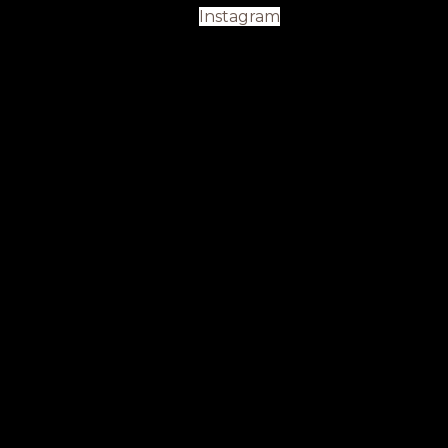
Instagram