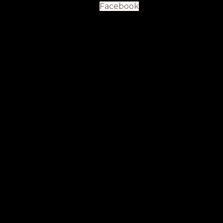
Facebook