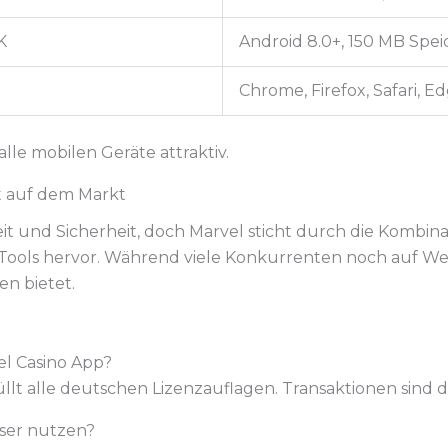
K
Android 8.0+, 150 MB Spei
Chrome, Firefox, Safari, E
alle mobilen Geräte attraktiv.
tt auf dem Markt
it und Sicherheit, doch Marvel sticht durch die Kombin
ools hervor. Während viele Konkurrenten noch auf Web
en bietet.
el Casino App?
lt alle deutschen Lizenzauflagen. Transaktionen sind d
ser nutzen?