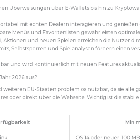
schen Überweisungen über E-Wallets bis hin zu Krypto
mfortabel mit echten Dealern interagieren und genießen
bare Menüs und Favoritenlisten gewährleisten optimale 
Aktionen und neuen Spielen erreichen die Nutzer direk
mits, Selbstsperren und Spielanalysen fördern einen 
gbar und wird kontinuierlich mit neuen Features aktualis
 Jahr 2026 aus?
d weiteren EU-Staaten problemlos nutzbar, da sie alle 
s oder direkt über die Webseite. Wichtig ist die stabile 
rfügbarkeit
Mini
ink
iOS 14 oder neuer, 100 MB