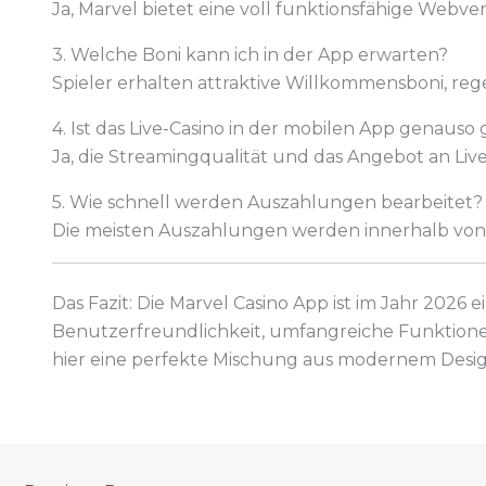
Ja, Marvel bietet eine voll funktionsfähige Webvers
3. Welche Boni kann ich in der App erwarten?
Spieler erhalten attraktive Willkommensboni, reg
4. Ist das Live-Casino in der mobilen App genauso
Ja, die Streamingqualität und das Angebot an Live-
5. Wie schnell werden Auszahlungen bearbeitet?
Die meisten Auszahlungen werden innerhalb von 
Das Fazit: Die Marvel Casino App ist im Jahr 202
Benutzerfreundlichkeit, umfangreiche Funktionen 
hier eine perfekte Mischung aus modernem Desig