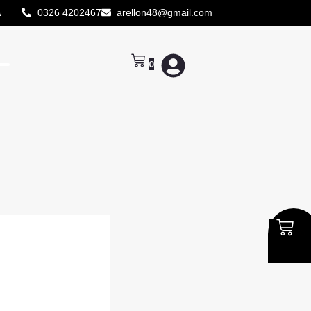
! ENJOY SPECIAL LAUNCH DISCOUNTS STOREWIDE!
WE’RE LIVE! ENJ
0326 4202467
arellon48@gmail.com
0
0