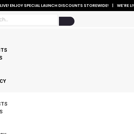
VE! ENJOY SPECIAL LAUNCH DISCOUNTS STOREWIDE! | WE’RE LIVE
CTS
S
ICY
CTS
S