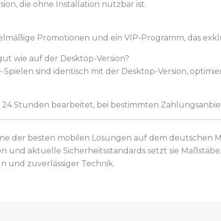
ion, die ohne Installation nutzbar ist.
elmäßige Promotionen und ein VIP-Programm, das exklus
 gut wie auf der Desktop-Version?
Spielen sind identisch mit der Desktop-Version, optimier
24 Stunden bearbeitet, bei bestimmten Zahlungsanbiet
6 eine der besten mobilen Lösungen auf dem deutschen M
und aktuelle Sicherheitsstandards setzt sie Maßstäbe. S
n und zuverlässiger Technik.