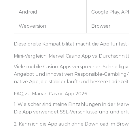
Android
Google Play, AP
Webversion
Browser
Diese breite Kompatibilität macht die App für fast 
Mini-Vergleich: Marvel Casino App vs. Durchschni
Viele mobile Casino-Apps versprechen Schnelligke
Angebot und innovativen Responsible-Gambling-T
native App, die stabiler läuft und bessere Ladezeit
FAQ zu Marvel Casino App 2026
1. Wie sicher sind meine Einzahlungen in der Marv
Die App verwendet SSL-Verschlüsselung und erfül
2. Kann ich die App auch ohne Download im Brow