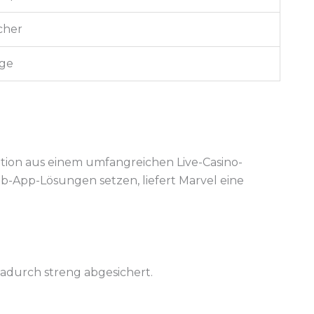
cher
dge
ation aus einem umfangreichen Live-Casino-
-App-Lösungen setzen, liefert Marvel eine
adurch streng abgesichert.