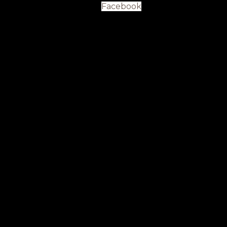
Facebook