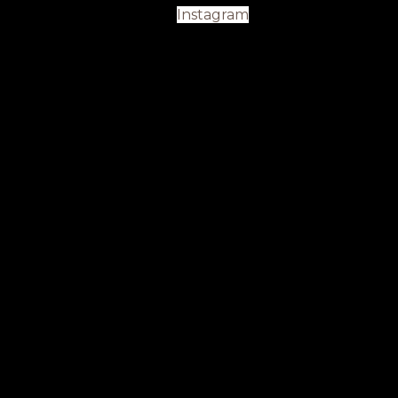
Instagram