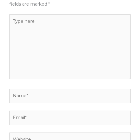
fields are marked
*
Type
here..
Name*
Email*
Website